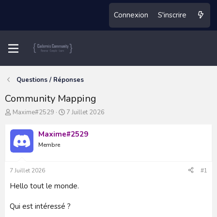
Connexion
S'inscrire
Questions / Réponses
Community Mapping
A
D
Maxime#2529
7 Juillet 2026
u
a
t
t
Maxime#2529
e
e
Membre
u
d
r
e
d
d
7 Juillet 2026
#1
u
é
s
b
Hello tout le monde.
u
u
j
t
Qui est intéressé ?
e
t