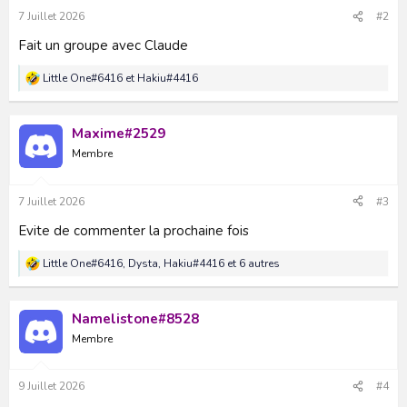
7 Juillet 2026
#2
Fait un groupe avec Claude
Little One#6416
et
Hakiu#4416
R
é
a
c
Maxime#2529
t
Membre
i
o
n
s
7 Juillet 2026
#3
:
Evite de commenter la prochaine fois
Little One#6416
,
Dysta
,
Hakiu#4416
et 6 autres
R
é
a
c
Namelistone#8528
t
Membre
i
o
n
s
9 Juillet 2026
#4
: