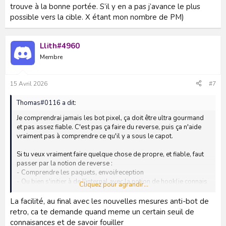
trouve à la bonne portée. S’il y en a pas j’avance le plus
possible vers la cible. X étant mon nombre de PM)
Llith#4960
Membre
15 Avril 2026
#7
Thomas#0116 a dit:
Je comprendrai jamais les bot pixel, ça doit être ultra gourmand
et pas assez fiable. C'est pas ça faire du reverse, puis ça n'aide
vraiment pas à comprendre ce qu'il y a sous le capot.
Si tu veux vraiment faire quelque chose de propre, et fiable, faut
passer par la notion de reverse :
- Comprendre les paquets, envoi/reception
- Ou bien s'initier à de l'internal avec la notion de hook(je connais
Cliquez pour agrandir...
mal l'AS dont pas sur non plus que c'est la meilleure piste, mais
je vois pas pourquoi ce ne serait pas envisageable)
La facilité, au final avec les nouvelles mesures anti-bot de
retro, ca te demande quand meme un certain seuil de
connaisances et de savoir fouiller