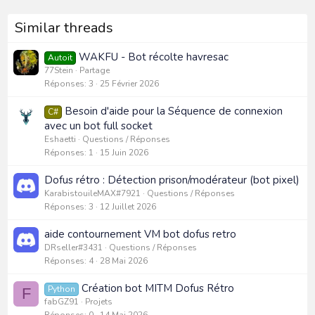
Similar threads
WAKFU - Bot récolte havresac
Autoit
77Stein
Partage
Réponses
3
25 Février 2026
Besoin d'aide pour la Séquence de connexion
C#
avec un bot full socket
Eshaetti
Questions / Réponses
Réponses
1
15 Juin 2026
Dofus rétro : Détection prison/modérateur (bot pixel)
KarabistouileMAX#7921
Questions / Réponses
Réponses
3
12 Juillet 2026
aide contournement VM bot dofus retro
DRseller#3431
Questions / Réponses
Réponses
4
28 Mai 2026
Création bot MITM Dofus Rétro
Python
F
fabGZ91
Projets