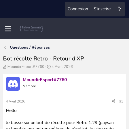
Connexion
S'inscrire
Questions / Réponses
Bot récolte Retro - Retour d'XP
A
D
MoundirEsport#7760
4 Avril 2026
u
a
t
t
MoundirEsport#7760
e
e
Membre
u
d
r
e
d
d
4 Avril 2026
#1
u
é
s
b
Hello,
u
u
j
t
Je bosse sur un bot de récolte pour Retro 1.29 (paysan,
e
extensible aux autres métiers de récolte). Je vibe code
t