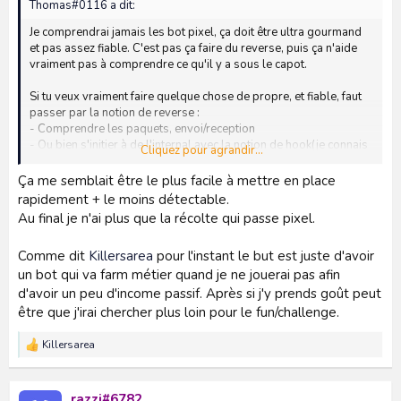
Thomas#0116 a dit:
Je comprendrai jamais les bot pixel, ça doit être ultra gourmand
et pas assez fiable. C'est pas ça faire du reverse, puis ça n'aide
vraiment pas à comprendre ce qu'il y a sous le capot.
Si tu veux vraiment faire quelque chose de propre, et fiable, faut
passer par la notion de reverse :
- Comprendre les paquets, envoi/reception
- Ou bien s'initier à de l'internal avec la notion de hook(je connais
Cliquez pour agrandir...
mal l'AS dont pas sur non plus que c'est la meilleure piste, mais
je vois pas pourquoi ce ne serait pas envisageable)
Ça me semblait être le plus facile à mettre en place
rapidement + le moins détectable.
Au final je n'ai plus que la récolte qui passe pixel.
Comme dit
Killersarea
pour l'instant le but est juste d'avoir
un bot qui va farm métier quand je ne jouerai pas afin
d'avoir un peu d'income passif. Après si j'y prends goût peut
être que j'irai chercher plus loin pour le fun/challenge.
Killersarea
R
é
a
c
razzi#6782