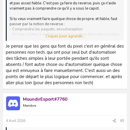
et pas assez fiable. C'est pas ça faire du reverse, puis ça n'aide
vraiment pas à comprendre ce qu'il y a sous le capot.
Si tu veux vraiment faire quelque chose de propre, et fiable, faut
passer par la notion de reverse :
- Comprendre les paquets, envoi/reception
- Ou bien s'initier à de l'internal avec la notion de hook(je connais
Cliquez pour agrandir...
mal l'AS dont pas sur non plus que c'est la meilleure piste, mais
je vois pas pourquoi ce ne serait pas envisageable)
Je pense que les gens qui font du pixel c'est en général des
personnes non tech, qui ont pour seul but d'automatiser
des tâches simples à leur portée pendant qu'ils sont
absents / font autre chose ou d'automatiser quelque chose
qui est ennuyeux à faire manuellement. C'est aussi un des
points de départ le plus logique pour commencer, et après
aller plus loin (pour des personnes non tech)
MoundirEsport#7760
Membre
4 Avril 2026
#5