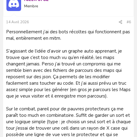
t
Membre
i
o
n
s
14 Avril 2026
#6
:
Personnellement j’ai des bots récoltes qui fonctionnent pas
mal, entièrement en mitm.
S’agissant de l’idée d’avoir un graphe auto apprenant, je
trouve que c’est too much vu qu’en réalité, les maps
changent jamais. Perso j’ai trouvé un compromis qui me
semble bien avec des fichiers de parcours des maps qui
reposent sur des json. Ça permets de les modifier
facilement sans toucher au code. Et j’ai aussi prévu un truc
assez simple pour les générer (en gros je parcours les Maps
que je veux visiter et il enregistre mon parcours).
Sur le combat, pareil pour de pauvres protecteurs ça me
paraît too much en combinatoire. Suffit de garder un sort et
une logique simple (type : je choisis un seul sort et à chaque
tour j’essai de trouver une cell dans un rayon de X case qui
possède une ligne de vue vers le protecteur et qui se